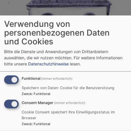
Verwendung von
personenbezogenen Daten
und Cookies
Bitte die Dienste und Anwendungen von Drittanbietern
auswählen, die wir nutzen möchten.
Für weitere Informationen
bitte unsere
Datenschutzhinweise
lesen.
Funktional
(immer erforderlich)
Evangelisch-Lutherische
Kirchengemeinde Kirchahorn
Speichern von Daten: Cookie für die Benutzersitzung
Zweck
:
Funktional
Consent Manager
Hauptnavigation
(immer erforderlich)
Cookie Consent speichert Ihre Einwilligungsstatus im
Browser
Zweck
:
Funktional
Startseite
Gemeindebrief und Downloads