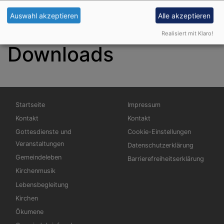
Auswahl akzeptieren
Alle akzeptieren
Gemeindebrief und
Realisiert mit Klaro!
Downloads
Hauptnavigation
Fußbereichsmenü
Startseite
Impressum
Kontakt
Kontakt
Gottesdienste und
Cookie-Einstellungen
Veranstaltungen
Datenschutzerklärung
Gemeindeleben
Barrierefreiheitserklärung
Kirchenmusik
Lebensbegleitung
Kirchen
Ökumene