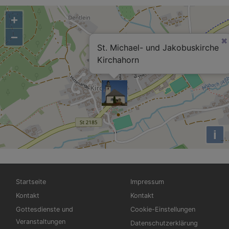
+
−
St. Michael- und Jakobuskirche
Kirchahorn
i
Hauptnavigation
Fußbereichsmenü
Startseite
Impressum
Kontakt
Kontakt
Gottesdienste und
Cookie-Einstellungen
Veranstaltungen
Datenschutzerklärung