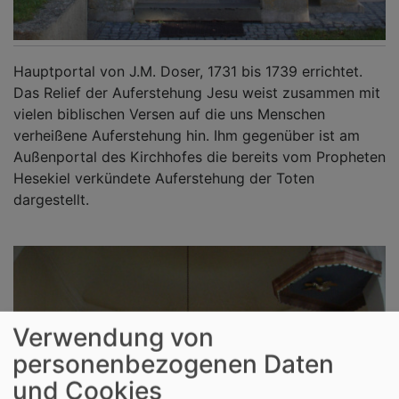
Hauptportal von J.M. Doser, 1731 bis 1739 errichtet.
Das Relief der Auferstehung Jesu weist zusammen mit
vielen biblischen Versen auf die uns Menschen
verheißene Auferstehung hin. Ihm gegenüber ist am
Außenportal des Kirchhofes die bereits vom Propheten
Hesekiel verkündete Auferstehung der Toten
dargestellt.
Verwendung von
personenbezogenen Daten
und Cookies